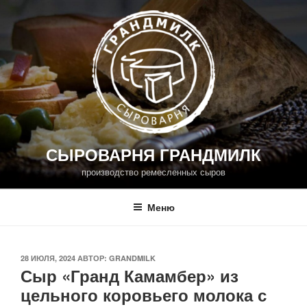
Перейти
к
содержимому
СЫРОВАРНЯ ГРАНДМИЛК
производство ремесленных сыров
Меню
ОПУБЛИКОВАНО
28 ИЮЛЯ, 2024
АВТОР:
GRANDMILK
Сыр «Гранд Камамбер» из
цельного коровьего молока с