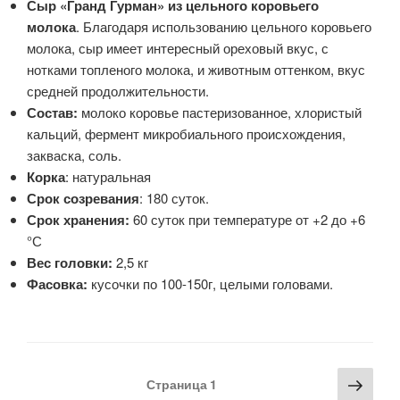
Сыр «Гранд Гурман» из цельного коровьего
молока
. Благодаря использованию цельного коровьего
молока, сыр имеет интересный ореховый вкус, с
нотками топленого молока, и животным оттенком, вкус
средней продолжительности.
Состав:
молоко коровье пастеризованное, хлористый
кальций, фермент микробиального происхождения,
закваска, соль.
Корка
: натуральная
Срок созревания
: 180 суток.
Срок хранения:
60 суток при температуре от +2 до +6
°С
Вес головки:
2,5 кг
Фасовка:
кусочки по 100-150г, целыми головами.
Пагинация
Сле
Страница
1
записей