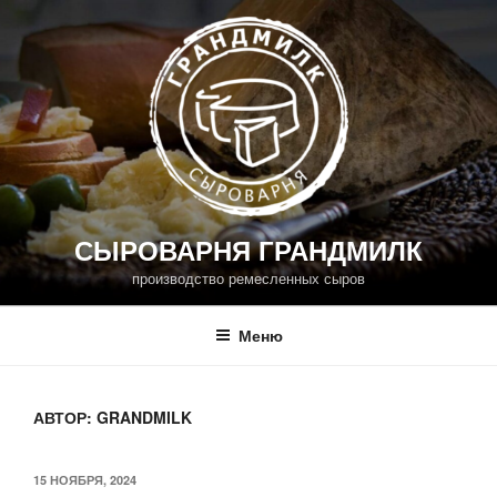
Перейти
к
содержимому
СЫРОВАРНЯ ГРАНДМИЛК
производство ремесленных сыров
Меню
АВТОР:
GRANDMILK
ОПУБЛИКОВАНО
15 НОЯБРЯ, 2024