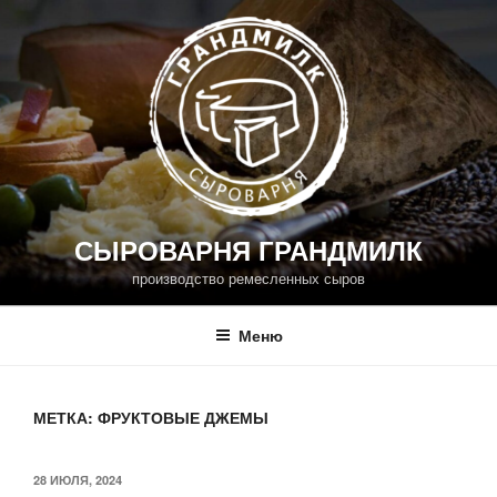
Перейти
к
содержимому
СЫРОВАРНЯ ГРАНДМИЛК
производство ремесленных сыров
Меню
МЕТКА:
ФРУКТОВЫЕ ДЖЕМЫ
ОПУБЛИКОВАНО
28 ИЮЛЯ, 2024