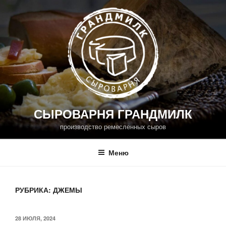
Перейти
к
содержимому
СЫРОВАРНЯ ГРАНДМИЛК
производство ремесленных сыров
Меню
РУБРИКА:
ДЖЕМЫ
ОПУБЛИКОВАНО
28 ИЮЛЯ, 2024